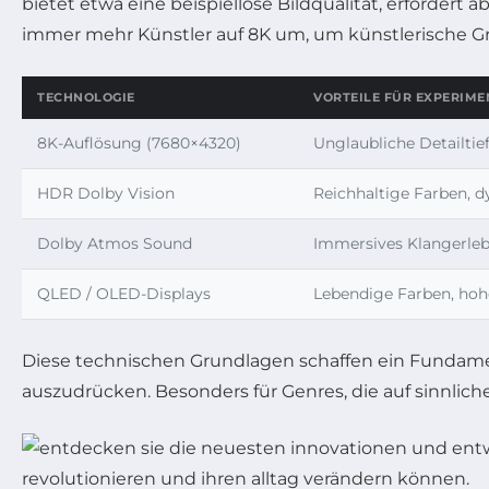
bietet etwa eine beispiellose Bildqualität, erforder
immer mehr Künstler auf 8K um, um künstlerische G
TECHNOLOGIE
VORTEILE FÜR EXPERIME
8K-Auflösung (7680×4320)
Unglaubliche Detailtie
HDR Dolby Vision
Reichhaltige Farben, 
Dolby Atmos Sound
Immersives Klangerlebn
QLED / OLED-Displays
Lebendige Farben, hohe
Diese technischen Grundlagen schaffen ein Fundamen
auszudrücken. Besonders für Genres, die auf sinnlich