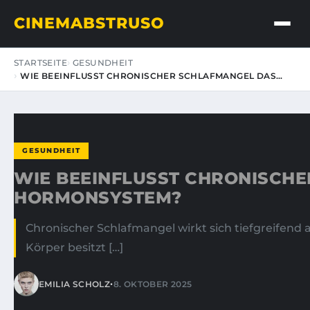
CINEMABSTRUSO
STARTSEITE
GESUNDHEIT
WIE BEEINFLUSST CHRONISCHER SCHLAFMANGEL DAS…
GESUNDHEIT
WIE BEEINFLUSST CHRONISCH
HORMONSYSTEM?
Chronischer Schlafmangel wirkt sich tiefgreifend
Körper besitzt […]
•
EMILIA SCHOLZ
8. OKTOBER 2025