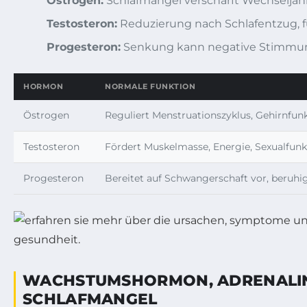
Östrogen:
Schlafmangel verschärft Wechseljahr
Testosteron:
Reduzierung nach Schlafentzug, fü
Progesteron:
Senkung kann negative Stimmun
HORMON
NORMALE FUNKTION
Östrogen
Reguliert Menstruationszyklus, Gehirnfun
Testosteron
Fördert Muskelmasse, Energie, Sexualfunk
Progesteron
Bereitet auf Schwangerschaft vor, beruh
WACHSTUMSHORMON, ADRENALIN 
SCHLAFMANGEL