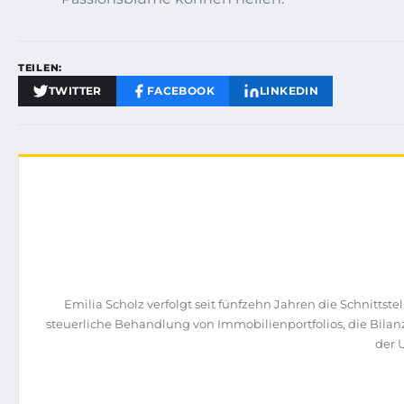
TEILEN:
TWITTER
FACEBOOK
LINKEDIN
Emilia Scholz verfolgt seit fünfzehn Jahren die Schnitts
steuerliche Behandlung von Immobilienportfolios, die Bilan
der 