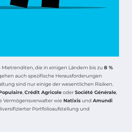
Mietrenditen, die in einigen Ländern bis zu
8 %
n gehen auch spezifische Herausforderungen
tung sind nur einige der wesentlichen Risiken.
Populaire
,
Crédit Agricole
oder
Société Générale
,
e Vermögensverwalter wie
Natixis
und
Amundi
ersifizierter Portfolioaufstellung und