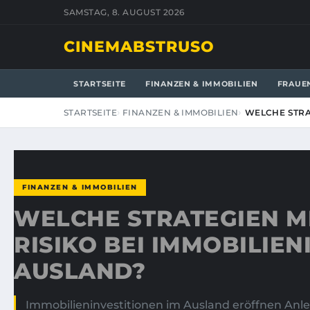
SAMSTAG, 8. AUGUST 2026
CINEMABSTRUSO
STARTSEITE
FINANZEN & IMMOBILIEN
FRAUE
STARTSEITE
FINANZEN & IMMOBILIEN
WELCHE STRA
FINANZEN & IMMOBILIEN
WELCHE STRATEGIEN M
RISIKO BEI IMMOBILIEN
AUSLAND?
Immobilieninvestitionen im Ausland eröffnen Anle