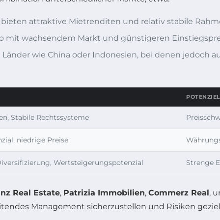
bieten attraktive Mietrenditen und relativ stabile Ra
ko mit wachsendem Markt und günstigeren Einstiegsprei
Länder wie China oder Indonesien, bei denen jedoch au
POTENZIEL
ten, Stabile Rechtssysteme
Preisschw
al, niedrige Preise
Währungs-
Diversifizierung, Wertsteigerungspotenzial
Strenge 
anz Real Estate
,
Patrizia Immobilien
,
Commerz Real
, 
endes Management sicherzustellen und Risiken gezielt