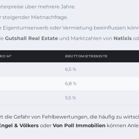
terpreise über mehrere Jahre.
er steigender Mietnachfrage.
, die Eigentumserwerb oder Vermietung beeinflussen kön
ie
Gutshall Real Estate
und Marktzahlen von
Natixis
od
RO M²
BRUTTOMIETRENDITE
6,5 %
6,8 %
5,5 %
ert die Gefahr von Fehlbewertungen, die häufig zu wirts
Engel & Völkers
oder
Von Poll Immobilien
können Anleg