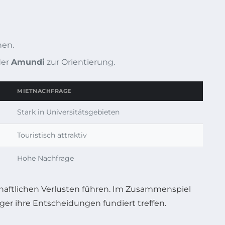
nen.
er
Amundi
zur Orientierung.
MIETNACHFRAGE
Stark in Universitätsgebieten
Touristisch attraktiv
Hohe Nachfrage
chaftlichen Verlusten führen. Im Zusammenspiel
er ihre Entscheidungen fundiert treffen.