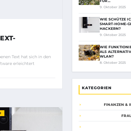
FÜR…
9. Oktober 2025
WIE SCHÜTZE I
SMART-HOME-G
HACKERN?
9. Oktober 2025
EXT-
WIE FUNKTIONIE
ALS ALTERNATIV
nen Text hat sich in den
WLAN?
8. Oktober 2025
tware erleichtert
KATEGORIEN
FINANZEN & 
E
FRA