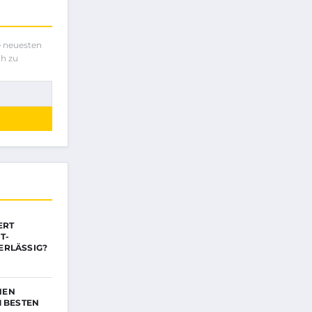
e neuesten
ch zu
ERT
T-
ERLÄSSIG?
NEN
M BESTEN