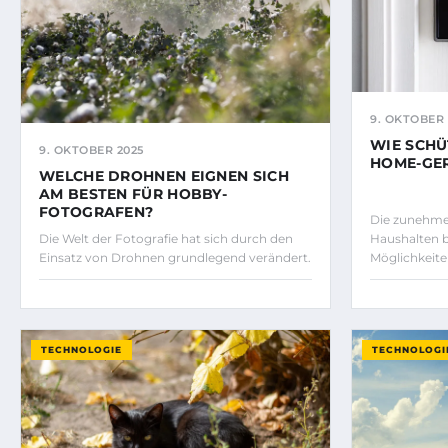
9. OKTOBER 
WIE SCHÜ
9. OKTOBER 2025
HOME-GE
WELCHE DROHNEN EIGNEN SICH
AM BESTEN FÜR HOBBY-
FOTOGRAFEN?
Die zunehme
Die Welt der Fotografie hat sich durch den
Haushalten b
Einsatz von Drohnen grundlegend verändert.
Möglichkeit
TECHNOLOGIE
TECHNOLOGI