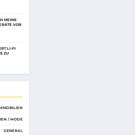
CH MEINE
ERÄTE VOR
RT LI-FI
E ZU
IMMOBILIEN
UEN / MODE
GENERAL