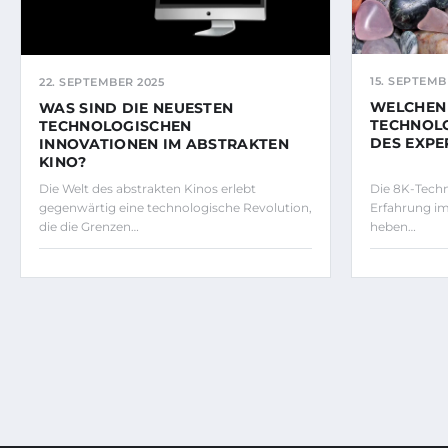
15. SEPTEMB
22. SEPTEMBER 2025
WELCHEN 
WAS SIND DIE NEUESTEN
TECHNOLO
TECHNOLOGISCHEN
DES EXPE
INNOVATIONEN IM ABSTRAKTEN
KINO?
Die Welt des abstrakten Kinos erlebt
Die 8K-Techno
gegenwärtig eine technologische Revolution,
Erfahrung im
die die Grenzen…
heben…