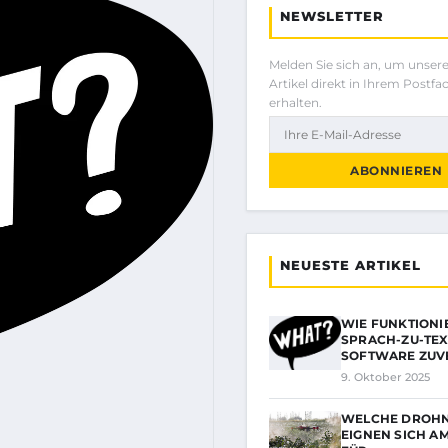
NEWSLETTER
Melden Sie sich an, um unser
Artikel direkt in Ihrem Postfa
erhalten.
ABONNIEREN
NEUESTE ARTIKEL
WIE FUNKTIONI
SPRACH-ZU-TEX
SOFTWARE ZUV
9. Oktober 2025
WELCHE DROH
EIGNEN SICH A