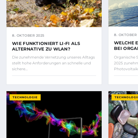
8. OKTOBER 
8. OKTOBER 2025
WELCHE E
WIE FUNKTIONIERT LI-FI ALS
BEI ORGA
ALTERNATIVE ZU WLAN?
Die zunehmende Vernetzung unseres Alltags
Organische S
stellt hohe Anforderungen an schnelle und
2025 zunehm
sichere…
Photovoltai
TECHNOLOGIE
TECHNOLOGI