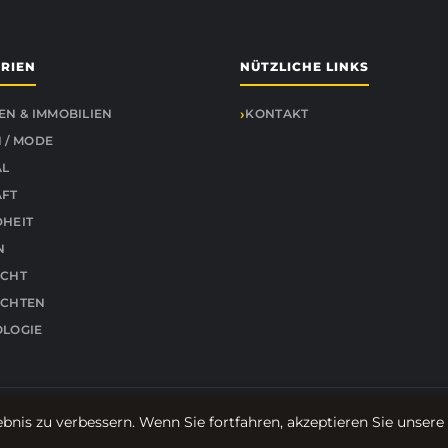
RIEN
NÜTZLICHE LINKS
EN & IMMOBILIEN
KONTAKT
 / MODE
AL
ÄFT
HEIT
N
ICHT
ICHTEN
LOGIE
© 2026 Cinemabstruso. Alle Rechte vorbehalten.
bnis zu verbessern. Wenn Sie fortfahren, akzeptieren Sie unsere
Über uns
Impressum
Datenschutz
Seitenübersicht