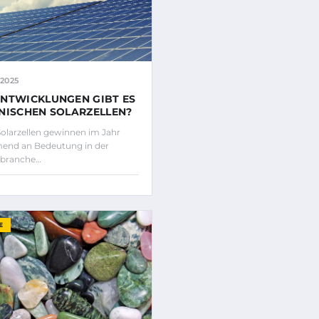
2025
NTWICKLUNGEN GIBT ES
NISCHEN SOLARZELLEN?
olarzellen gewinnen im Jahr
end an Bedeutung in der
kbranche…
E