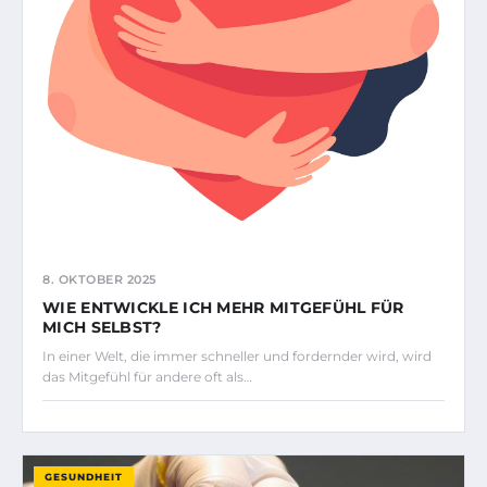
8. OKTOBER 2025
WIE ENTWICKLE ICH MEHR MITGEFÜHL FÜR
MICH SELBST?
In einer Welt, die immer schneller und fordernder wird, wird
das Mitgefühl für andere oft als…
GESUNDHEIT