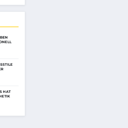
RBEN
ONELL
SSTILE
ER
S HAT
HETIK