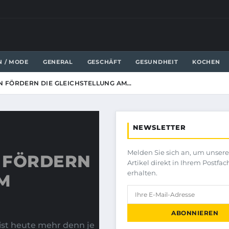
N / MODE
GENERAL
GESCHÄFT
GESUNDHEIT
KOCHEN
FÖRDERN DIE GLEICHSTELLUNG AM…
NEWSLETTER
Melden Sie sich an, um unser
ÖRDERN D
Artikel direkt in Ihrem Postfac
erhalten.
 A
ABONNIEREN
 ist heute mehr denn je