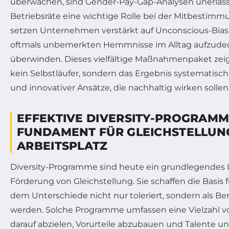
überwachen, sind Gender-Pay-Gap-Analysen unerläss
Betriebsräte eine wichtige Rolle bei der Mitbestimmu
setzen Unternehmen verstärkt auf Unconscious-Bias-
oftmals unbemerkten Hemmnisse im Alltag aufzude
überwinden. Dieses vielfältige Maßnahmenpaket zeigt
kein Selbstläufer, sondern das Ergebnis systematisch
und innovativer Ansätze, die nachhaltig wirken sollen
EFFEKTIVE DIVERSITY-PROGRAMM
FUNDAMENT FÜR GLEICHSTELLUN
ARBEITSPLATZ
Diversity-Programme sind heute ein grundlegendes 
Förderung von Gleichstellung. Sie schaffen die Basis f
dem Unterschiede nicht nur toleriert, sondern als B
werden. Solche Programme umfassen eine Vielzahl 
darauf abzielen, Vorurteile abzubauen und Talente 