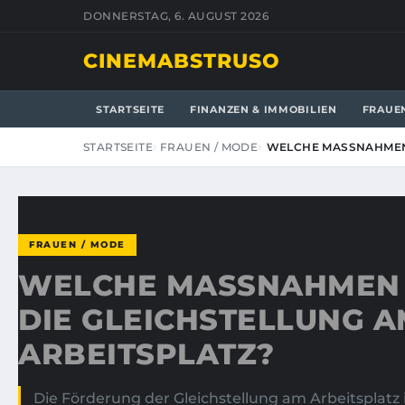
DONNERSTAG, 6. AUGUST 2026
CINEMABSTRUSO
STARTSEITE
FINANZEN & IMMOBILIEN
FRAUE
STARTSEITE
FRAUEN / MODE
WELCHE MASSNAHMEN 
FRAUEN / MODE
WELCHE MASSNAHMEN F
IE GLEICHSTELLUNG AM
RBEITSPLATZ?
Die Förderung der Gleichstellung am Arbeitsplatz