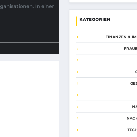
ganisationen. In einer
KATEGORIEN
FINANZEN & I
FRAUE
GE
N
NAC
TEC