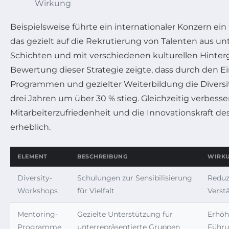
Wirkung
Beispielsweise führte ein internationaler Konzern ein
das gezielt auf die Rekrutierung von Talenten aus un
Schichten und mit verschiedenen kulturellen Hinterg
Bewertung dieser Strategie zeigte, dass durch den E
Programmen und gezielter Weiterbildung die Diversi
drei Jahren um über 30 % stieg. Gleichzeitig verbesse
Mitarbeiterzufriedenheit und die Innovationskraft 
erheblich.
ELEMENT
BESCHREIBUNG
WIRK
Diversity-
Schulungen zur Sensibilisierung
Reduzi
Workshops
für Vielfalt
Verst
Mentoring-
Gezielte Unterstützung für
Erhöh
Programme
unterrepräsentierte Gruppen
Führ