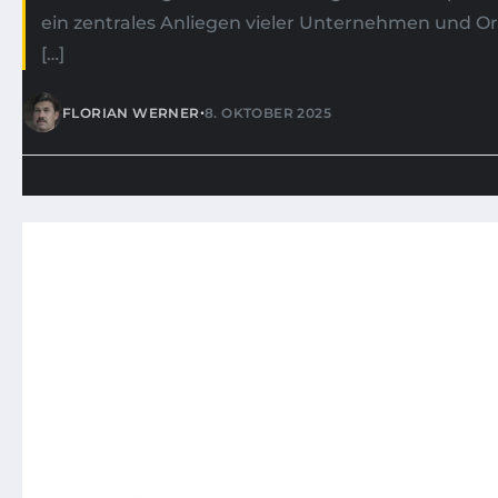
ein zentrales Anliegen vieler Unternehmen und Or
[…]
•
FLORIAN WERNER
8. OKTOBER 2025