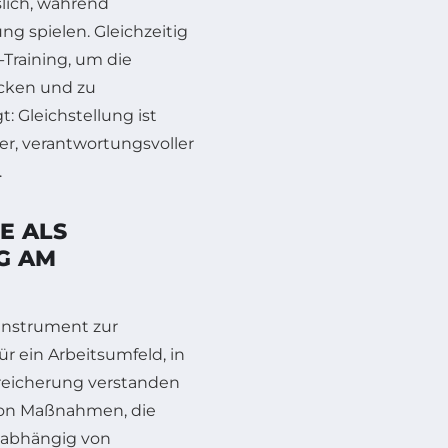
lich, während
ng spielen. Gleichzeitig
Training, um die
cken und zu
: Gleichstellung ist
er, verantwortungsvoller
.
E ALS
G AM
Instrument zur
ür ein Arbeitsumfeld, in
ereicherung verstanden
von Maßnahmen, die
unabhängig von