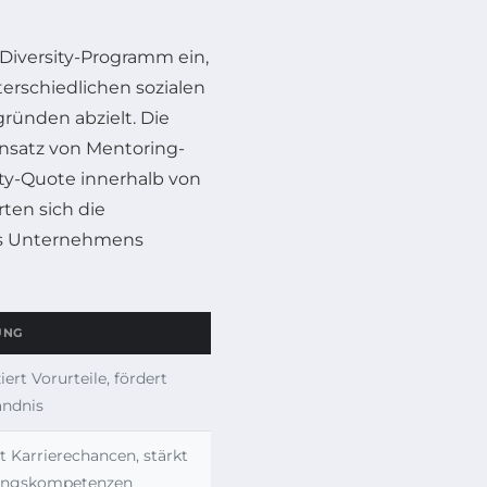
 Diversity-Programm ein,
terschiedlichen sozialen
ründen abzielt. Die
insatz von Mentoring-
ty-Quote innerhalb von
rten sich die
des Unternehmens
UNG
ert Vorurteile, fördert
ändnis
t Karrierechancen, stärkt
ungskompetenzen