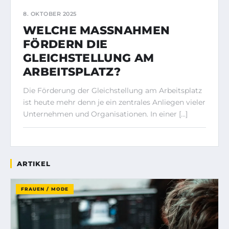
8. OKTOBER 2025
WELCHE MASSNAHMEN F
ÖRDERN DIE G
LEICHSTELLUNG AM A
RBEITSPLATZ?
Die Förderung der Gleichstellung am Arbeitsplatz
ist heute mehr denn je ein zentrales Anliegen vieler
Unternehmen und Organisationen. In einer […]
ARTIKEL
FRAUEN / MODE