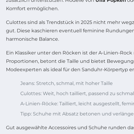
zusätzlich unterstützen. Modelle von
Ulla Popken
od
Komfort ermöglichen.
Culottes sind als Trendstück in 2025 nicht mehr we
gut. Diese kaschieren eventuell feminine Rundunge
harmonische Balance.
Ein Klassiker unter den Röcken ist der A-Linien-Rock m
Proportionen, betont die Taille und bietet Bewegung
Modeexperten als ideal für den Sanduhr-Körpertyp e
Jeans: Stretch, schmal, mit hoher Taille
Culottes: Weit, hoch tailliert, passend zu schm
A-Linien-Röcke: Tailliert, leicht ausgestellt, femi
Tipp: Schuhe mit Absatz betonen und verlänger
Gut ausgewählte Accessoires und Schuhe runden da