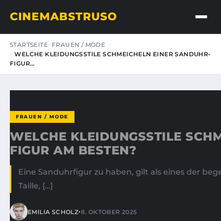
CINEMABSTRUSO
STARTSEITE
FRAUEN / MODE
WELCHE KLEIDUNGSSTILE SCHMEICHELN EINER SANDUHR-
FIGUR…
FRAUEN / MODE
WELCHE KLEIDUNGSSTILE SCHM
FIGUR AM BESTEN?
Eine Sanduhrfigur zu haben, gilt als eines der be
Taille, […]
•
EMILIA SCHOLZ
8. OKTOBER 2025