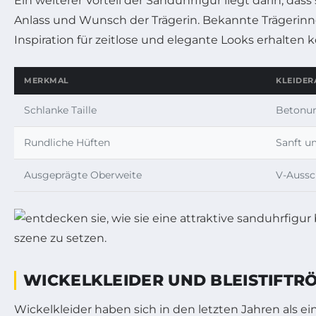
Ein weiterer Vorteil der Sanduhrfigur liegt darin, d
Anlass und Wunsch der Trägerin. Bekannte Trägerinn
Inspiration für zeitlose und elegante Looks erhalten 
MERKMAL
KLEIDE
Schlanke Taille
Betonung
Rundliche Hüften
Sanft u
Ausgeprägte Oberweite
V-Aussc
WICKELKLEIDER UND BLEISTIFTR
Wickelkleider haben sich in den letzten Jahren als ein