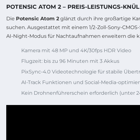
POTENSIC ATOM 2 – PREIS-LEISTUNGS-KNÜ
Die
Potensic Atom 2
glänzt durch ihre großartige Kam
suchen. Ausgestattet mit einem 1/2-Zoll-Sony-CMOS-S
AI-Night-Modus für Nachtaufnahmen erweitern die kr
Kamera mit 48 MP und 4K/30fps HDR Video
Flugzeit: bis zu 96 Minuten mit 3 Akkus
PixSync-4.0 Videotechnologie für stabile Über
AI-Track Funktionen und Social-Media-optimie
Kein Drohnenführerschein erforderlich (unter 2