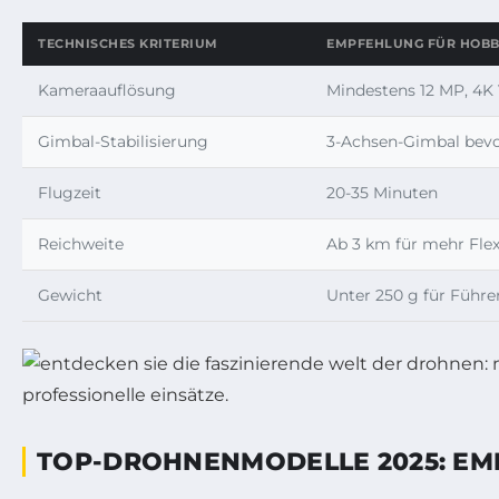
TECHNISCHES KRITERIUM
EMPFEHLUNG FÜR HOBB
Kameraauflösung
Mindestens 12 MP, 4K
Gimbal-Stabilisierung
3-Achsen-Gimbal bev
Flugzeit
20-35 Minuten
Reichweite
Ab 3 km für mehr Flexi
Gewicht
Unter 250 g für Führer
TOP-DROHNENMODELLE 2025: E