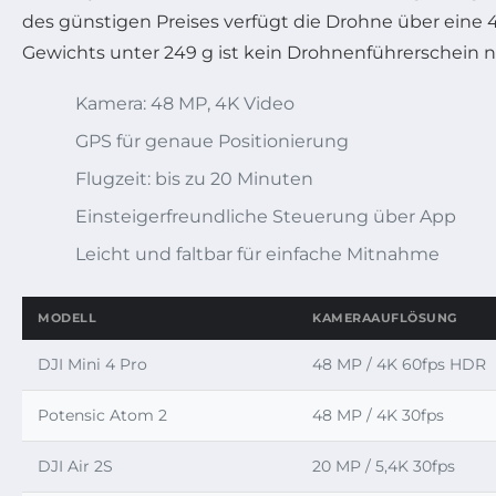
des günstigen Preises verfügt die Drohne über eine
Gewichts unter 249 g ist kein Drohnenführerschein n
Kamera: 48 MP, 4K Video
GPS für genaue Positionierung
Flugzeit: bis zu 20 Minuten
Einsteigerfreundliche Steuerung über App
Leicht und faltbar für einfache Mitnahme
MODELL
KAMERAAUFLÖSUNG
DJI Mini 4 Pro
48 MP / 4K 60fps HDR
Potensic Atom 2
48 MP / 4K 30fps
DJI Air 2S
20 MP / 5,4K 30fps