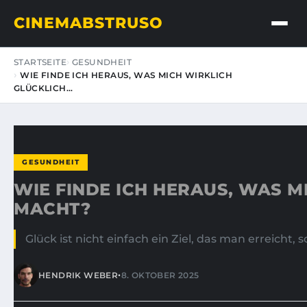
CINEMABSTRUSO
STARTSEITE
GESUNDHEIT
WIE FINDE ICH HERAUS, WAS MICH WIRKLICH
GLÜCKLICH…
GESUNDHEIT
WIE FINDE ICH HERAUS, WAS M
MACHT?
Glück ist nicht einfach ein Ziel, das man erreicht, 
•
HENDRIK WEBER
8. OKTOBER 2025